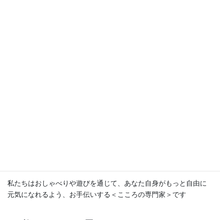
あなたは自分の事が好きですか？
自分のきもちをがまんしていませんか
自分の中のきずついたきもちは、いつまでもこころの中にとじこ
めてないでできるだけはやくだしてあげよう
あなたの＜こころの世界＞をここで表現してみよう、自分自身を
もっと自由にしてあげよう
私たちはおしゃべりや遊びを通じて、あなた自身がもっと自由に
元気になれるよう、お手伝いする＜こころの専門家＞です